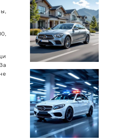
ы,
00,
щи
За
не