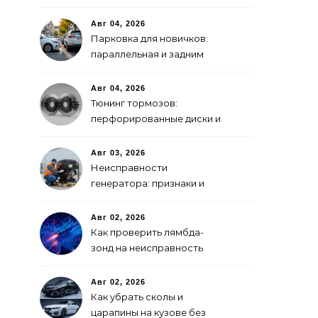
GPS-модулем: рейтинг
2026 года
Авг 04, 2026
Парковка для новичков:
параллельная и задним
ходом
Авг 04, 2026
Тюнинг тормозов:
перфорированные диски и
многопоршневые
суппорты
Авг 03, 2026
Неисправности
генератора: признаки и
что делать
Авг 02, 2026
Как проверить лямбда-
зонд на неисправность
Авг 02, 2026
Как убрать сколы и
царапины на кузове без