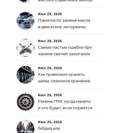
для самостоятельной
мойки авто
Июл 29, 2026
Памятка по замене масла
в двигателе: интервалы,
выбор, фильтры
Июл 28, 2026
Самые частые ошибки при
замене свечей зажигания
Июл 26, 2026
Как правильно хранить
шины: сезонное хранение
без повреждений
Июл 26, 2026
Ремень ГРМ: когда менять
и что будет, если порвётся
Июл 25, 2026
Гибрид или