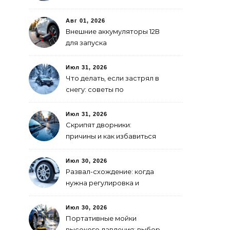
покраски
Авг 01, 2026
Внешние аккумуляторы 12В
для запуска
электромобиля: как
выбрать
Июл 31, 2026
Что делать, если застрял в
снегу: советы по
самоспасению
Июл 31, 2026
Скрипят дворники:
причины и как избавиться
Июл 30, 2026
Развал-схождение: когда
нужна регулировка и
признаки сбитых углов
Июл 30, 2026
Портативные мойки
высокого давления: выбор