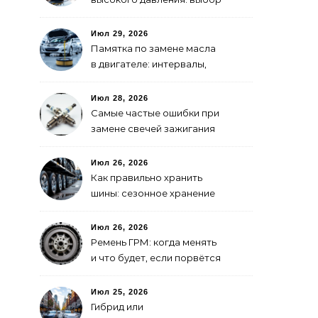
для самостоятельной
мойки авто
Июл 29, 2026
Памятка по замене масла
в двигателе: интервалы,
выбор, фильтры
Июл 28, 2026
Самые частые ошибки при
замене свечей зажигания
Июл 26, 2026
Как правильно хранить
шины: сезонное хранение
без повреждений
Июл 26, 2026
Ремень ГРМ: когда менять
и что будет, если порвётся
Июл 25, 2026
Гибрид или