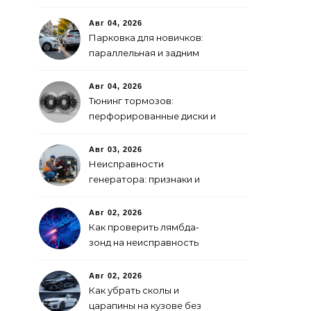
GPS-модулем: рейтинг
2026 года
Авг 04, 2026
Парковка для новичков:
параллельная и задним
ходом
Авг 04, 2026
Тюнинг тормозов:
перфорированные диски и
многопоршневые
суппорты
Авг 03, 2026
Неисправности
генератора: признаки и
что делать
Авг 02, 2026
Как проверить лямбда-
зонд на неисправность
Авг 02, 2026
Как убрать сколы и
царапины на кузове без