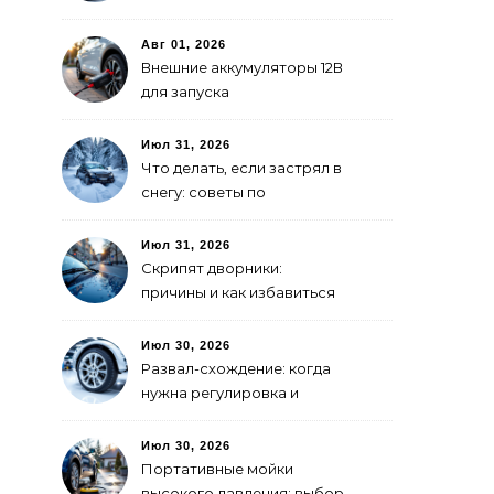
покраски
Авг 01, 2026
Внешние аккумуляторы 12В
для запуска
электромобиля: как
выбрать
Июл 31, 2026
Что делать, если застрял в
снегу: советы по
самоспасению
Июл 31, 2026
Скрипят дворники:
причины и как избавиться
Июл 30, 2026
Развал-схождение: когда
нужна регулировка и
признаки сбитых углов
Июл 30, 2026
Портативные мойки
высокого давления: выбор