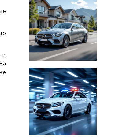
ые
 до
щи
За
не