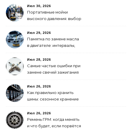
Июл 30, 2026
Портативные мойки
высокого давления: выбор
для самостоятельной
мойки авто
Июл 29, 2026
Памятка по замене масла
в двигателе: интервалы,
выбор, фильтры
Июл 28, 2026
Самые частые ошибки при
замене свечей зажигания
Июл 26, 2026
Как правильно хранить
шины: сезонное хранение
без повреждений
Июл 26, 2026
Ремень ГРМ: когда менять
и что будет, если порвётся