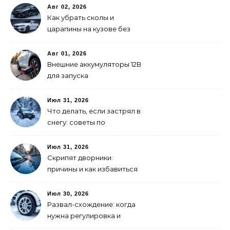
Авг 02, 2026
Как убрать сколы и
царапины на кузове без
покраски
Авг 01, 2026
Внешние аккумуляторы 12В
для запуска
электромобиля: как
выбрать
Июл 31, 2026
Что делать, если застрял в
снегу: советы по
самоспасению
Июл 31, 2026
Скрипят дворники:
причины и как избавиться
Июл 30, 2026
Развал-схождение: когда
нужна регулировка и
признаки сбитых углов