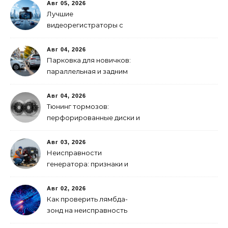
выбрать
Авг 05, 2026
Лучшие
видеорегистраторы с
GPS-модулем: рейтинг
2026 года
Авг 04, 2026
Парковка для новичков:
параллельная и задним
ходом
Авг 04, 2026
Тюнинг тормозов:
перфорированные диски и
многопоршневые
суппорты
Авг 03, 2026
Неисправности
генератора: признаки и
что делать
Авг 02, 2026
Как проверить лямбда-
зонд на неисправность