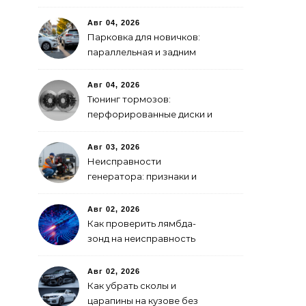
GPS-модулем: рейтинг
2026 года
Авг 04, 2026
Парковка для новичков:
параллельная и задним
ходом
Авг 04, 2026
Тюнинг тормозов:
перфорированные диски и
многопоршневые
суппорты
Авг 03, 2026
Неисправности
генератора: признаки и
что делать
Авг 02, 2026
Как проверить лямбда-
зонд на неисправность
Авг 02, 2026
Как убрать сколы и
царапины на кузове без