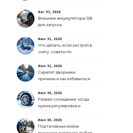
покраски
Авг 01, 2026
Внешние аккумуляторы 12В
для запуска
электромобиля: как
выбрать
Июл 31, 2026
Что делать, если застрял в
снегу: советы по
самоспасению
Июл 31, 2026
Скрипят дворники:
причины и как избавиться
Июл 30, 2026
Развал-схождение: когда
нужна регулировка и
признаки сбитых углов
Июл 30, 2026
Портативные мойки
высокого давления: выбор