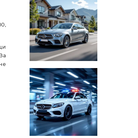
00,
щи
За
не