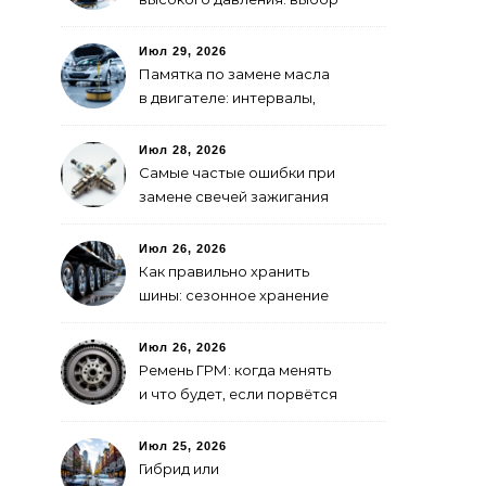
для самостоятельной
мойки авто
Июл 29, 2026
Памятка по замене масла
в двигателе: интервалы,
выбор, фильтры
Июл 28, 2026
Самые частые ошибки при
замене свечей зажигания
Июл 26, 2026
Как правильно хранить
шины: сезонное хранение
без повреждений
Июл 26, 2026
Ремень ГРМ: когда менять
и что будет, если порвётся
Июл 25, 2026
Гибрид или