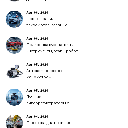
важно знать родителям
Авг 06, 2026
Новые правила
техосмотра: главные
изменения
Авг 06, 2026
Полировка кузова: виды,
инструменты, этапы работ
Авг 05, 2026
Автокомпрессор с
манометром и
автоотключением: как
выбрать
Авг 05, 2026
Лучшие
видеорегистраторы с
GPS-модулем: рейтинг
2026 года
Авг 04, 2026
Парковка для новичков: