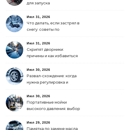
для запуска
электромобиля: как
выбрать
Июл 31, 2026
Что делать, если застрял в
снегу: советы по
самоспасению
Июл 31, 2026
Скрипят дворники:
причины и как избавиться
Июл 30, 2026
Развал-схождение: когда
нужна регулировка и
признаки сбитых углов
Июл 30, 2026
Портативные мойки
высокого давления: выбор
для самостоятельной
мойки авто
Июл 29, 2026
Памятка по замене масла