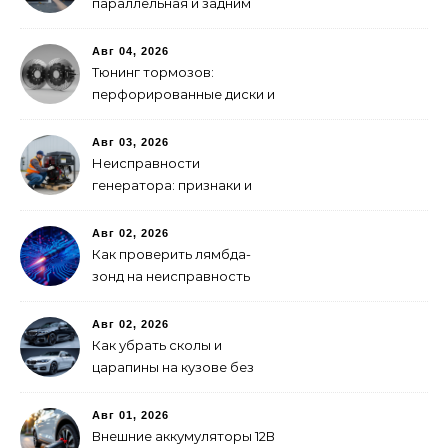
параллельная и задним
ходом
Авг 04, 2026
Тюнинг тормозов:
перфорированные диски и
многопоршневые
суппорты
Авг 03, 2026
Неисправности
генератора: признаки и
что делать
Авг 02, 2026
Как проверить лямбда-
зонд на неисправность
Авг 02, 2026
Как убрать сколы и
царапины на кузове без
покраски
Авг 01, 2026
Внешние аккумуляторы 12В