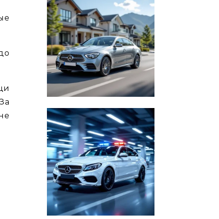
ые
 до
щи
За
не