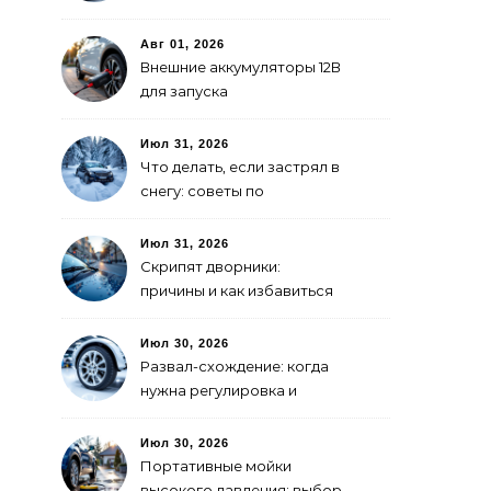
покраски
Авг 01, 2026
Внешние аккумуляторы 12В
для запуска
электромобиля: как
выбрать
Июл 31, 2026
Что делать, если застрял в
снегу: советы по
самоспасению
Июл 31, 2026
Скрипят дворники:
причины и как избавиться
Июл 30, 2026
Развал-схождение: когда
нужна регулировка и
признаки сбитых углов
Июл 30, 2026
Портативные мойки
высокого давления: выбор