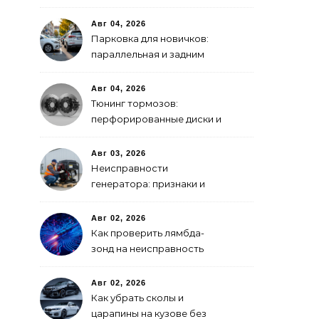
GPS-модулем: рейтинг
2026 года
Авг 04, 2026
Парковка для новичков:
параллельная и задним
ходом
Авг 04, 2026
Тюнинг тормозов:
перфорированные диски и
многопоршневые
суппорты
Авг 03, 2026
Неисправности
генератора: признаки и
что делать
Авг 02, 2026
Как проверить лямбда-
зонд на неисправность
Авг 02, 2026
Как убрать сколы и
царапины на кузове без