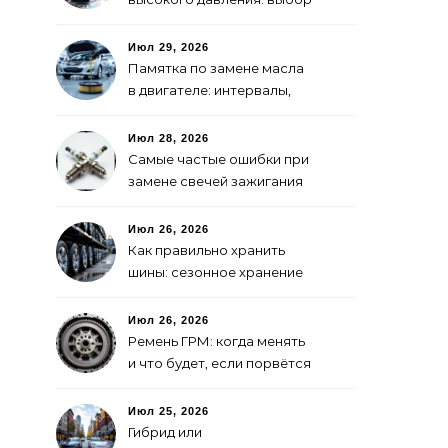
для самостоятельной
мойки авто
Июл 29, 2026
Памятка по замене масла
в двигателе: интервалы,
выбор, фильтры
Июл 28, 2026
Самые частые ошибки при
замене свечей зажигания
Июл 26, 2026
Как правильно хранить
шины: сезонное хранение
без повреждений
Июл 26, 2026
Ремень ГРМ: когда менять
и что будет, если порвётся
Июл 25, 2026
Гибрид или