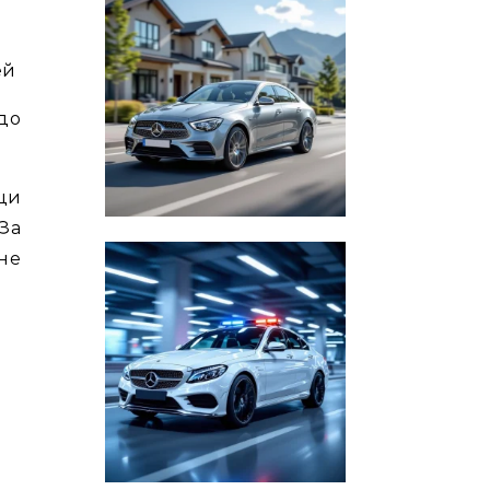
ей
 до
щи
За
не