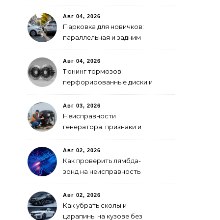
GPS-модулем: рейтинг
2026 года
Авг 04, 2026
Парковка для новичков:
параллельная и задним
ходом
Авг 04, 2026
Тюнинг тормозов:
перфорированные диски и
многопоршневые
суппорты
Авг 03, 2026
Неисправности
генератора: признаки и
что делать
Авг 02, 2026
Как проверить лямбда-
зонд на неисправность
Авг 02, 2026
Как убрать сколы и
царапины на кузове без