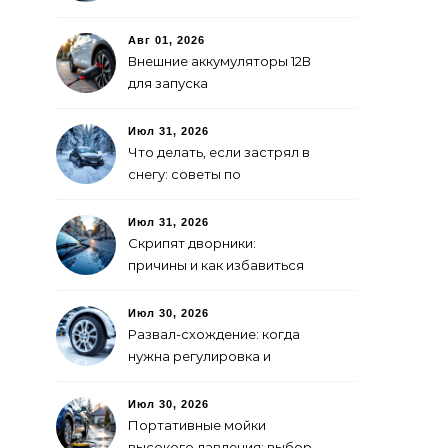
покраски
Авг 01, 2026
Внешние аккумуляторы 12В
для запуска
электромобиля: как
выбрать
Июл 31, 2026
Что делать, если застрял в
снегу: советы по
самоспасению
Июл 31, 2026
Скрипят дворники:
причины и как избавиться
Июл 30, 2026
Развал-схождение: когда
нужна регулировка и
признаки сбитых углов
Июл 30, 2026
Портативные мойки
высокого давления: выбор