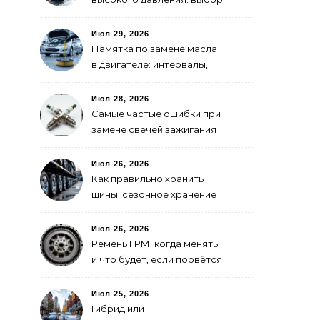
для самостоятельной
мойки авто
Июл 29, 2026
Памятка по замене масла
в двигателе: интервалы,
выбор, фильтры
Июл 28, 2026
Самые частые ошибки при
замене свечей зажигания
Июл 26, 2026
Как правильно хранить
шины: сезонное хранение
без повреждений
Июл 26, 2026
Ремень ГРМ: когда менять
и что будет, если порвётся
Июл 25, 2026
Гибрид или