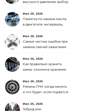
высокого давления: выбор
для самостоятельной
мойки авто
Июл 29, 2026
Памятка по замене масла
в двигателе: интервалы,
выбор, фильтры
Июл 28, 2026
Самые частые ошибки при
замене свечей зажигания
Июл 26, 2026
Как правильно хранить
шины: сезонное хранение
без повреждений
Июл 26, 2026
Ремень ГРМ: когда менять
и что будет, если порвётся
Июл 25, 2026
Гибрид или