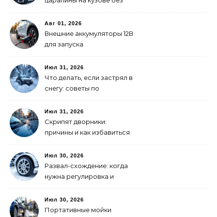
царапины на кузове без
покраски
Авг 01, 2026
Внешние аккумуляторы 12В
для запуска
электромобиля: как
выбрать
Июл 31, 2026
Что делать, если застрял в
снегу: советы по
самоспасению
Июл 31, 2026
Скрипят дворники:
причины и как избавиться
Июл 30, 2026
Развал-схождение: когда
нужна регулировка и
признаки сбитых углов
Июл 30, 2026
Портативные мойки