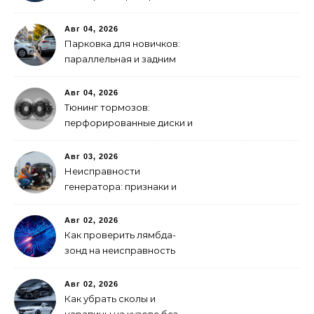
GPS-модулем: рейтинг
2026 года
Авг 04, 2026
Парковка для новичков:
параллельная и задним
ходом
Авг 04, 2026
Тюнинг тормозов:
перфорированные диски и
многопоршневые
суппорты
Авг 03, 2026
Неисправности
генератора: признаки и
что делать
Авг 02, 2026
Как проверить лямбда-
зонд на неисправность
Авг 02, 2026
Как убрать сколы и