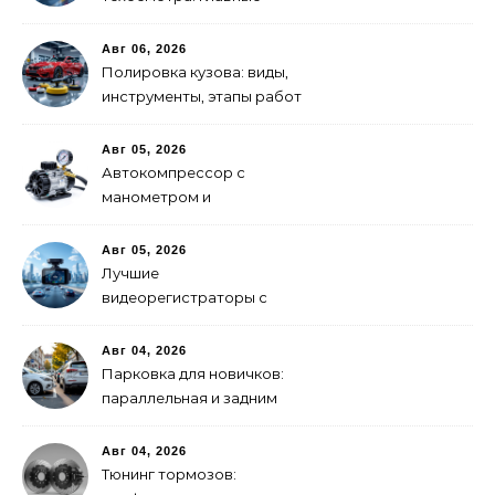
изменения
Авг 06, 2026
Полировка кузова: виды,
инструменты, этапы работ
Авг 05, 2026
Автокомпрессор с
манометром и
автоотключением: как
выбрать
Авг 05, 2026
Лучшие
видеорегистраторы с
GPS-модулем: рейтинг
2026 года
Авг 04, 2026
Парковка для новичков:
параллельная и задним
ходом
Авг 04, 2026
Тюнинг тормозов: