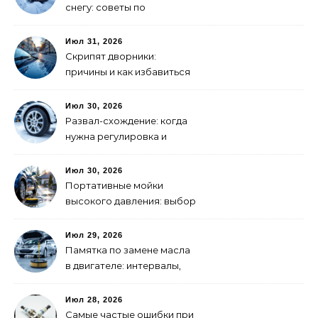
снегу: советы по
самоспасению
Июл 31, 2026
Скрипят дворники:
причины и как избавиться
Июл 30, 2026
Развал-схождение: когда
нужна регулировка и
признаки сбитых углов
Июл 30, 2026
Портативные мойки
высокого давления: выбор
для самостоятельной
мойки авто
Июл 29, 2026
Памятка по замене масла
в двигателе: интервалы,
выбор, фильтры
Июл 28, 2026
Самые частые ошибки при