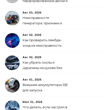
перфорированные диски и
многопоршневые
суппорты
Авг 03, 2026
Неисправности
генератора: признаки и
что делать
Авг 02, 2026
Как проверить лямбда-
зонд на неисправность
Авг 02, 2026
Как убрать сколы и
царапины на кузове без
покраски
Авг 01, 2026
Внешние аккумуляторы 12В
для запуска
электромобиля: как
выбрать
Июл 31, 2026
Что делать, если застрял в