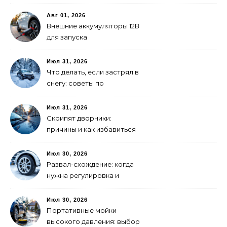
покраски
Авг 01, 2026
Внешние аккумуляторы 12В
для запуска
электромобиля: как
выбрать
Июл 31, 2026
Что делать, если застрял в
снегу: советы по
самоспасению
Июл 31, 2026
Скрипят дворники:
причины и как избавиться
Июл 30, 2026
Развал-схождение: когда
нужна регулировка и
признаки сбитых углов
Июл 30, 2026
Портативные мойки
высокого давления: выбор