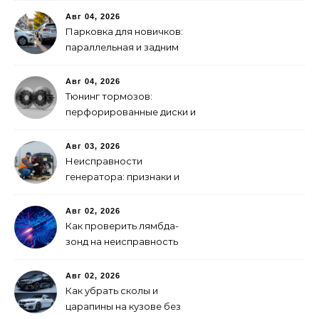
2026 года
Авг 04, 2026
Парковка для новичков:
параллельная и задним
ходом
Авг 04, 2026
Тюнинг тормозов:
перфорированные диски и
многопоршневые
суппорты
Авг 03, 2026
Неисправности
генератора: признаки и
что делать
Авг 02, 2026
Как проверить лямбда-
зонд на неисправность
Авг 02, 2026
Как убрать сколы и
царапины на кузове без