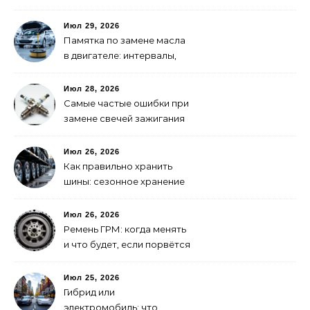
для самостоятельной
мойки авто
Июл 29, 2026
Памятка по замене масла
в двигателе: интервалы,
выбор, фильтры
Июл 28, 2026
Самые частые ошибки при
замене свечей зажигания
Июл 26, 2026
Как правильно хранить
шины: сезонное хранение
без повреждений
Июл 26, 2026
Ремень ГРМ: когда менять
и что будет, если порвётся
Июл 25, 2026
Гибрид или
электромобиль: что