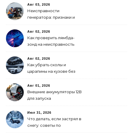
суппорты
Авг 03, 2026
Неисправности
генератора: признаки и
что делать
Авг 02, 2026
Как проверить лямбда-
зонд на неисправность
Авг 02, 2026
Как убрать сколы и
царапины на кузове без
покраски
Авг 01, 2026
Внешние аккумуляторы 12В
для запуска
электромобиля: как
выбрать
Июл 31, 2026
Что делать, если застрял в
снегу: советы по
самоспасению