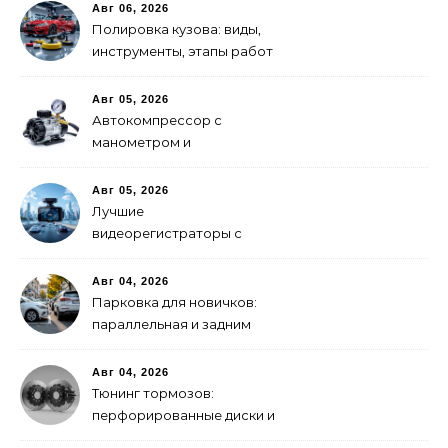
Авг 06, 2026
Полировка кузова: виды,
инструменты, этапы работ
Авг 05, 2026
Автокомпрессор с
манометром и
автоотключением: как
выбрать
Авг 05, 2026
Лучшие
видеорегистраторы с
GPS-модулем: рейтинг
2026 года
Авг 04, 2026
Парковка для новичков:
параллельная и задним
ходом
Авг 04, 2026
Тюнинг тормозов:
перфорированные диски и
многопоршневые