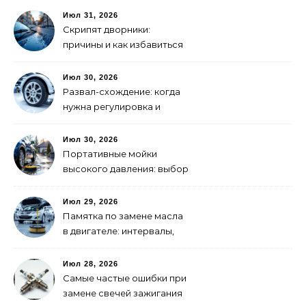
Июл 31, 2026
Скрипят дворники:
причины и как избавиться
Июл 30, 2026
Развал-схождение: когда
нужна регулировка и
признаки сбитых углов
Июл 30, 2026
Портативные мойки
высокого давления: выбор
для самостоятельной
мойки авто
Июл 29, 2026
Памятка по замене масла
в двигателе: интервалы,
выбор, фильтры
Июл 28, 2026
Самые частые ошибки при
замене свечей зажигания