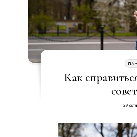
ПА
Как справитьс
сове
29 окт