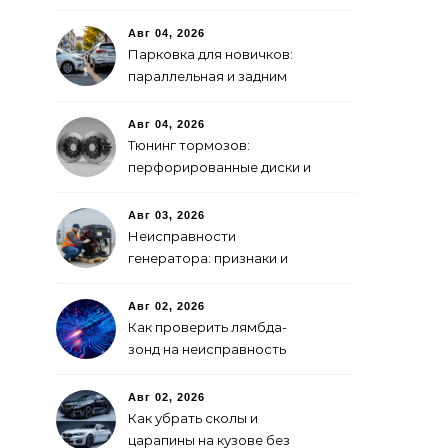
GPS-модулем: рейтинг
2026 года
Авг 04, 2026
Парковка для новичков:
параллельная и задним
ходом
Авг 04, 2026
Тюнинг тормозов:
перфорированные диски и
многопоршневые
суппорты
Авг 03, 2026
Неисправности
генератора: признаки и
что делать
Авг 02, 2026
Как проверить лямбда-
зонд на неисправность
Авг 02, 2026
Как убрать сколы и
царапины на кузове без