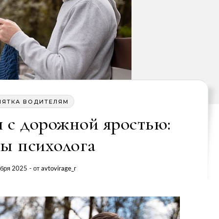
МЯТКА ВОДИТЕЛЯМ
я с дорожной яростью:
ты психолога
ября 2025
- от
avtovirage_r