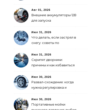
покраски
Авг 01, 2026
Внешние аккумуляторы 12В
для запуска
электромобиля: как
выбрать
Июл 31, 2026
Что делать, если застрял в
снегу: советы по
самоспасению
Июл 31, 2026
Скрипят дворники:
причины и как избавиться
Июл 30, 2026
Развал-схождение: когда
нужна регулировка и
признаки сбитых углов
Июл 30, 2026
Портативные мойки
высокого давления: выбор