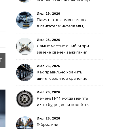
для самостоятельной
мойки авто
Июл 29, 2026
Памятка по замене масла
в двигателе: интервалы,
выбор, фильтры
Июл 28, 2026
Самые частые ошибки при
замене свечей зажигания
Июл 26, 2026
Как правильно хранить
шины: сезонное хранение
без повреждений
Июл 26, 2026
Ремень ГРМ: когда менять
и что будет, если порвётся
Июл 25, 2026
Гибрид или