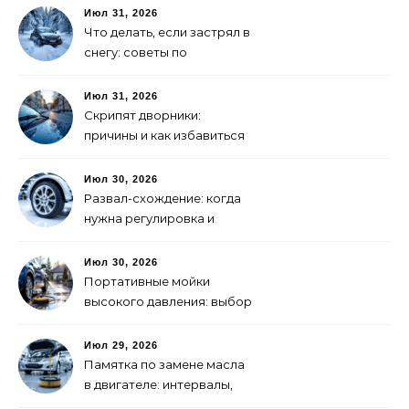
выбрать
Июл 31, 2026
Что делать, если застрял в
снегу: советы по
самоспасению
Июл 31, 2026
Скрипят дворники:
причины и как избавиться
Июл 30, 2026
Развал-схождение: когда
нужна регулировка и
признаки сбитых углов
Июл 30, 2026
Портативные мойки
высокого давления: выбор
для самостоятельной
мойки авто
Июл 29, 2026
Памятка по замене масла
в двигателе: интервалы,
выбор, фильтры