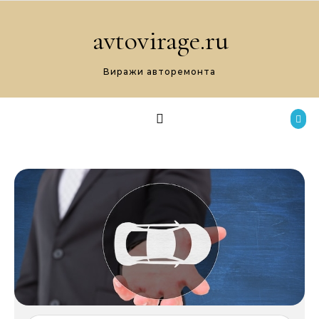
Перейти к содержимому
avtovirage.ru
Виражи авторемонта