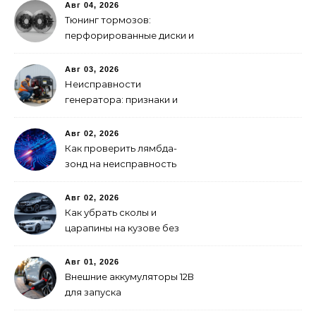
Авг 04, 2026
Тюнинг тормозов:
перфорированные диски и
многопоршневые
суппорты
Авг 03, 2026
Неисправности
генератора: признаки и
что делать
Авг 02, 2026
Как проверить лямбда-
зонд на неисправность
Авг 02, 2026
Как убрать сколы и
царапины на кузове без
покраски
Авг 01, 2026
Внешние аккумуляторы 12В
для запуска
электромобиля: как