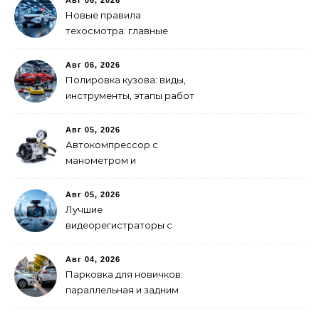
Новые правила
техосмотра: главные
изменения
Авг 06, 2026
Полировка кузова: виды,
инструменты, этапы работ
Авг 05, 2026
Автокомпрессор с
манометром и
автоотключением: как
выбрать
Авг 05, 2026
Лучшие
видеорегистраторы с
GPS-модулем: рейтинг
2026 года
Авг 04, 2026
Парковка для новичков:
параллельная и задним
ходом