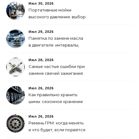
Июл 30, 2026
Портативные мойки
высокого давления: выбор
для самостоятельной
мойки авто
Июл 29, 2026
Памятка по замене масла
в двигателе: интервалы,
выбор, фильтры
Июл 28, 2026
Самые частые ошибки при
замене свечей зажигания
Июл 26, 2026
Как правильно хранить
шины: сезонное хранение
без повреждений
Июл 26, 2026
Ремень ГРМ: когда менять
и что будет, если порвётся