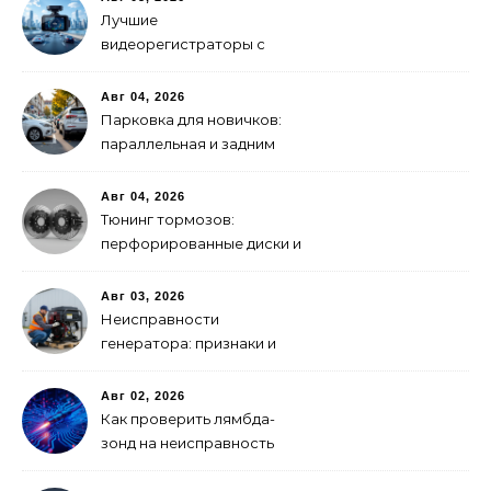
Лучшие
видеорегистраторы с
GPS-модулем: рейтинг
2026 года
Авг 04, 2026
Парковка для новичков:
параллельная и задним
ходом
Авг 04, 2026
Тюнинг тормозов:
перфорированные диски и
многопоршневые
суппорты
Авг 03, 2026
Неисправности
генератора: признаки и
что делать
Авг 02, 2026
Как проверить лямбда-
зонд на неисправность