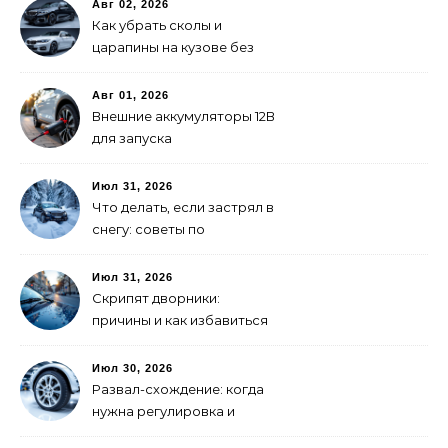
Авг 02, 2026
Как убрать сколы и
царапины на кузове без
покраски
Авг 01, 2026
Внешние аккумуляторы 12В
для запуска
электромобиля: как
выбрать
Июл 31, 2026
Что делать, если застрял в
снегу: советы по
самоспасению
Июл 31, 2026
Скрипят дворники:
причины и как избавиться
Июл 30, 2026
Развал-схождение: когда
нужна регулировка и
признаки сбитых углов