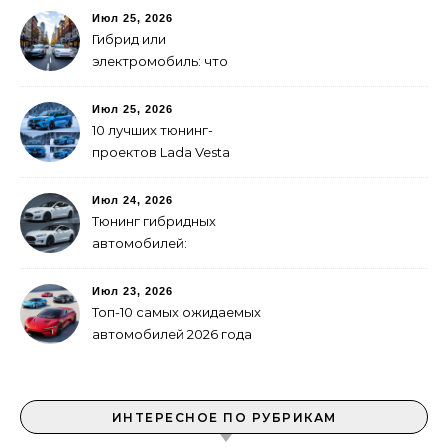
Июл 25, 2026
Гибрид или
электромобиль: что
выгоднее в городе
Июл 25, 2026
10 лучших тюнинг-
проектов Lada Vesta
Июл 24, 2026
Тюнинг гибридных
автомобилей:
электрическая и
бензиновая части
Июл 23, 2026
Топ-10 самых ожидаемых
автомобилей 2026 года
ИНТЕРЕСНОЕ ПО РУБРИКАМ