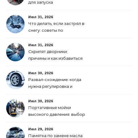
для запуска
электромобиля: как
выбрать
Июл 31, 2026
Что делать, если застрял в
снегу: советы по
самоспасению
Июл 31, 2026
Скрипят дворники:
причины и как избавиться
Июл 30, 2026
Развал-схождение: когда
нужна регулировка и
признаки сбитых углов
Июл 30, 2026
Портативные мойки
высокого давления: выбор
для самостоятельной
мойки авто
Июл 29, 2026
Памятка по замене масла