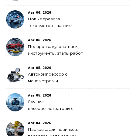
важно знать родителям
Авг 06, 2026
Новые правила
техосмотра: главные
изменения
Авг 06, 2026
Полировка кузова: виды,
инструменты, этапы работ
Авг 05, 2026
Автокомпрессор с
манометром и
автоотключением: как
выбрать
Авг 05, 2026
Лучшие
видеорегистраторы с
GPS-модулем: рейтинг
2026 года
Авг 04, 2026
Парковка для новичков: