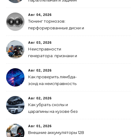
параллельная и задним
ходом
Авг 04, 2026
Тюнинг тормозов:
перфорированные диски и
многопоршневые
суппорты
Авг 03, 2026
Неисправности
генератора: признаки и
что делать
Авг 02, 2026
Как проверить лямбда-
зонд на неисправность
Авг 02, 2026
Как убрать сколы и
царапины на кузове без
покраски
Авг 01, 2026
Внешние аккумуляторы 12В