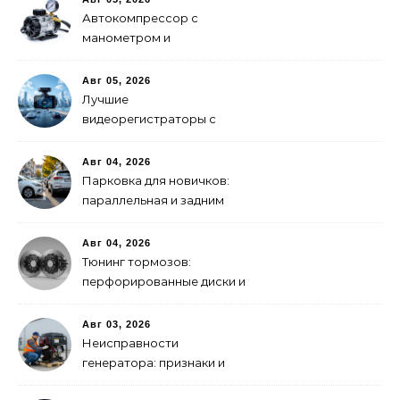
Автокомпрессор с
манометром и
автоотключением: как
выбрать
Авг 05, 2026
Лучшие
видеорегистраторы с
GPS-модулем: рейтинг
2026 года
Авг 04, 2026
Парковка для новичков:
параллельная и задним
ходом
Авг 04, 2026
Тюнинг тормозов:
перфорированные диски и
многопоршневые
суппорты
Авг 03, 2026
Неисправности
генератора: признаки и
что делать