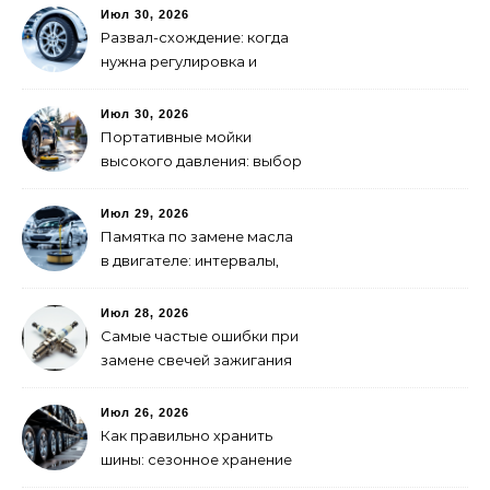
Июл 30, 2026
Развал-схождение: когда
нужна регулировка и
признаки сбитых углов
Июл 30, 2026
Портативные мойки
высокого давления: выбор
для самостоятельной
мойки авто
Июл 29, 2026
Памятка по замене масла
в двигателе: интервалы,
выбор, фильтры
Июл 28, 2026
Самые частые ошибки при
замене свечей зажигания
Июл 26, 2026
Как правильно хранить
шины: сезонное хранение
без повреждений