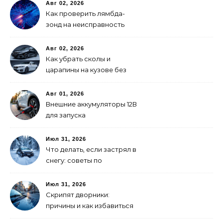
Авг 02, 2026
Как проверить лямбда-
зонд на неисправность
Авг 02, 2026
Как убрать сколы и
царапины на кузове без
покраски
Авг 01, 2026
Внешние аккумуляторы 12В
для запуска
электромобиля: как
выбрать
Июл 31, 2026
Что делать, если застрял в
снегу: советы по
самоспасению
Июл 31, 2026
Скрипят дворники:
причины и как избавиться