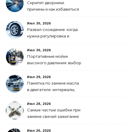
Скрипят дворники:
причины и как избавиться
Июл 30, 2026
Развал-схождение: когда
нужна регулировка и
признаки сбитых углов
Июл 30, 2026
Портативные мойки
высокого давления: выбор
для самостоятельной
мойки авто
Июл 29, 2026
Памятка по замене масла
в двигателе: интервалы,
выбор, фильтры
Июл 28, 2026
Самые частые ошибки при
замене свечей зажигания
Июл 26, 2026