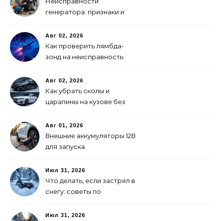
Неисправности
генератора: признаки и
что делать
Авг 02, 2026
Как проверить лямбда-
зонд на неисправность
Авг 02, 2026
Как убрать сколы и
царапины на кузове без
покраски
Авг 01, 2026
Внешние аккумуляторы 12В
для запуска
электромобиля: как
выбрать
Июл 31, 2026
Что делать, если застрял в
снегу: советы по
самоспасению
Июл 31, 2026