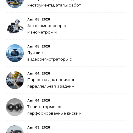
инструменты, этапы работ
Авг 05, 2026
Автокомпрессор с
манометром и
автоотключением: как
выбрать
Авг 05, 2026
Лучшие
видеорегистраторы с
GPS-модулем: рейтинг
2026 года
Авг 04, 2026
Парковка для новичков:
параллельная и задним
ходом
Авг 04, 2026
Тюнинг тормозов:
перфорированные диски и
многопоршневые
суппорты
Авг 03, 2026